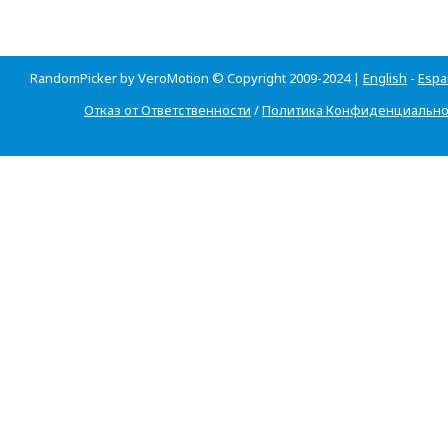
RandomPicker by VeroMotion © Copyright 2009-2024 |
English
-
Espa
Отказ от Ответственности
/
Политика Конфиденциально