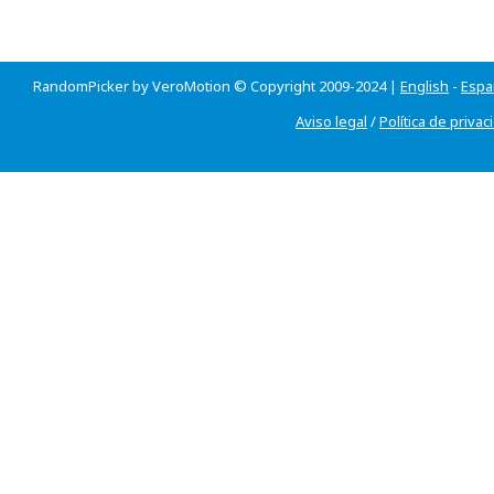
RandomPicker by VeroMotion © Copyright 2009-2024 |
English
-
Espa
Aviso legal
/
Política de privac