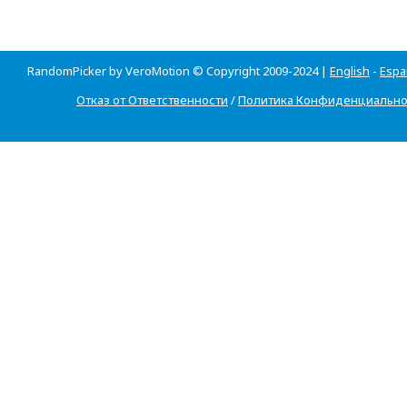
RandomPicker by VeroMotion © Copyright 2009-2024 |
English
-
Espa
Отказ от Ответственности
/
Политика Конфиденциально