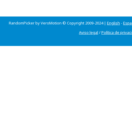
RandomPicker by VeroMotion © Copyright 2009-2024 |
English
-
Espa
Aviso legal
/
Política de privac