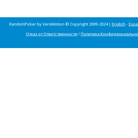
RandomPicker by VeroMotion © Copyright 2009-2024 |
English
-
Espa
Отказ от Ответственности
/
Политика Конфиденциально