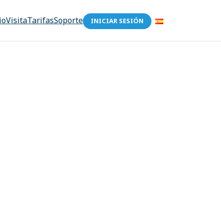
io
Visita
Tarifas
Soporte
INICIAR SESIÓN