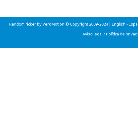
RandomPicker by VeroMotion © Copyright 2009-2024 |
English
-
Espa
Aviso legal
/
Política de privac