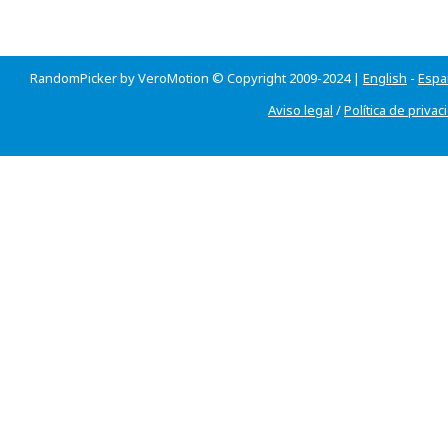
RandomPicker by VeroMotion © Copyright 2009-2024 |
English
-
Espa
Aviso legal
/
Política de privac