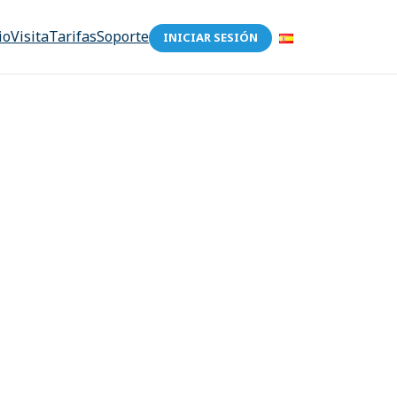
io
Visita
Tarifas
Soporte
INICIAR SESIÓN