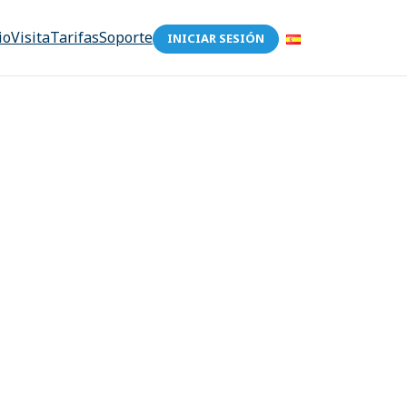
io
Visita
Tarifas
Soporte
INICIAR SESIÓN