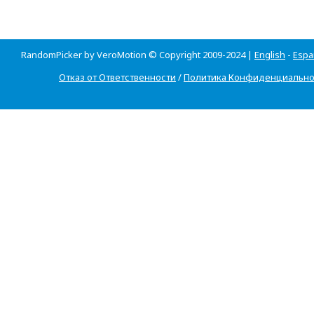
RandomPicker by VeroMotion © Copyright 2009-2024 |
English
-
Espa
Отказ от Ответственности
/
Политика Конфиденциально