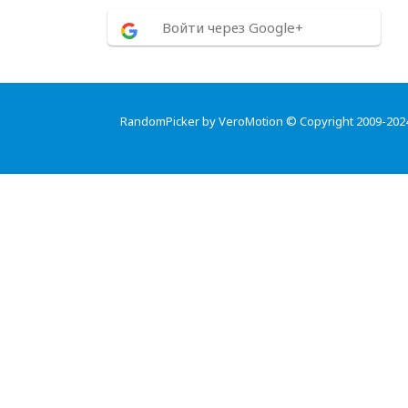
Войти через Google+
RandomPicker by VeroMotion © Copyright 2009-202