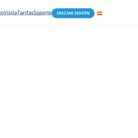
io
Visita
Tarifas
Soporte
INICIAR SESIÓN