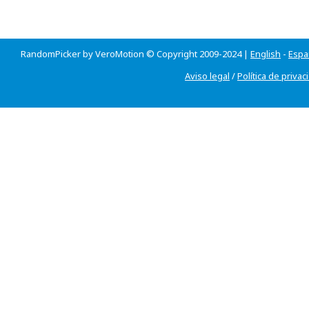
RandomPicker by VeroMotion © Copyright 2009-2024 |
English
-
Espa
Aviso legal
/
Política de privac