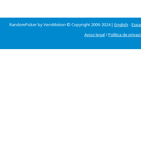
RandomPicker by VeroMotion © Copyright 2009-2024 |
English
-
Espa
Aviso legal
/
Política de privac