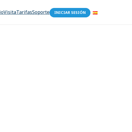
io
Visita
Tarifas
Soporte
INICIAR SESIÓN