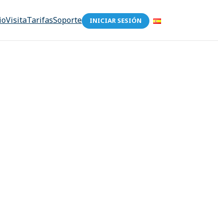
io
Visita
Tarifas
Soporte
INICIAR SESIÓN