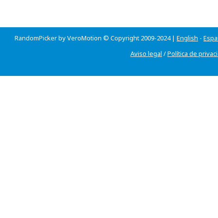
RandomPicker by VeroMotion © Copyright 2009-2024 |
English
-
Espa
Aviso legal
/
Política de privac