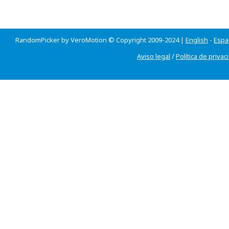
RandomPicker by VeroMotion © Copyright 2009-2024 |
English
-
Espa
Aviso legal
/
Política de privac