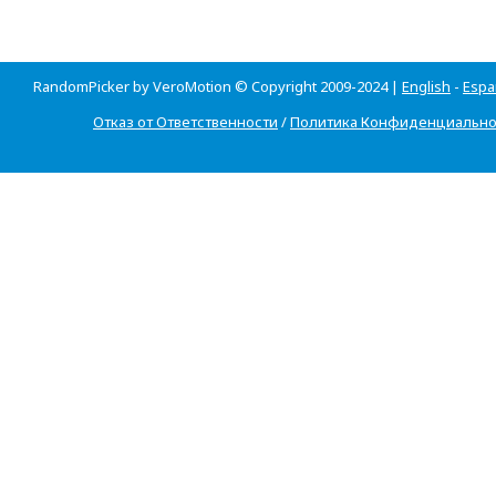
RandomPicker by VeroMotion © Copyright 2009-2024 |
English
-
Espa
Отказ от Ответственности
/
Политика Конфиденциально