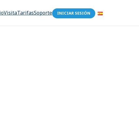
io
Visita
Tarifas
Soporte
INICIAR SESIÓN