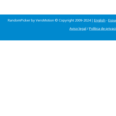
RandomPicker by VeroMotion © Copyright 2009-2024 |
English
-
Espa
Aviso legal
/
Política de privac