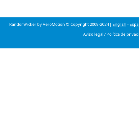
RandomPicker by VeroMotion © Copyright 2009-2024 |
English
-
Espa
Aviso legal
/
Política de privac