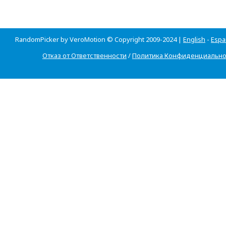
RandomPicker by VeroMotion © Copyright 2009-2024 |
English
-
Espa
Отказ от Ответственности
/
Политика Конфиденциально