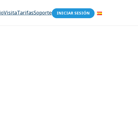
io
Visita
Tarifas
Soporte
INICIAR SESIÓN