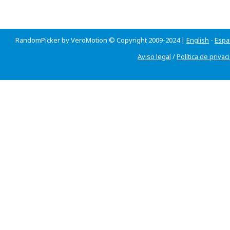
RandomPicker by VeroMotion © Copyright 2009-2024 |
English
-
Espa
Aviso legal
/
Política de privac