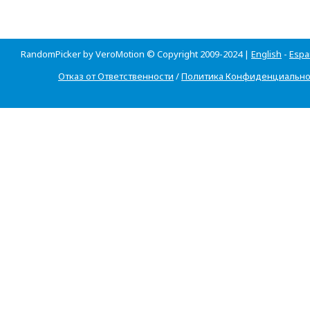
RandomPicker by VeroMotion © Copyright 2009-2024 |
English
-
Espa
Отказ от Ответственности
/
Политика Конфиденциально