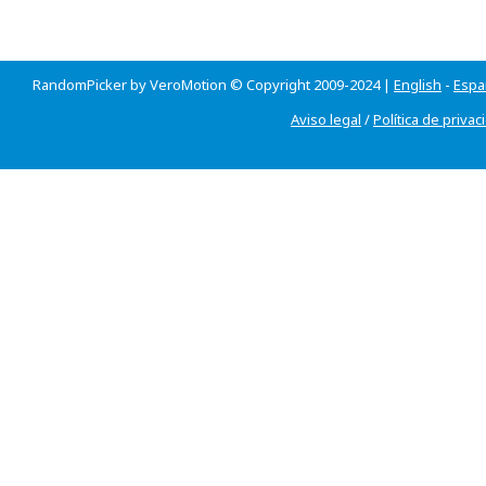
RandomPicker by VeroMotion © Copyright 2009-2024 |
English
-
Espa
Aviso legal
/
Política de privac