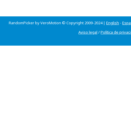
RandomPicker by VeroMotion © Copyright 2009-2024 |
English
-
Espa
Aviso legal
/
Política de privac