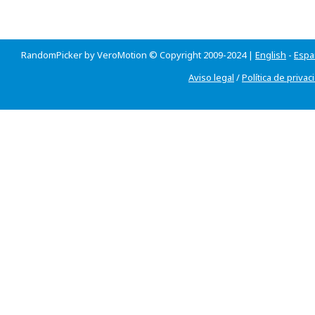
RandomPicker by VeroMotion © Copyright 2009-2024 |
English
-
Espa
Aviso legal
/
Política de privac