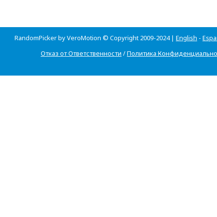
RandomPicker by VeroMotion © Copyright 2009-2024 |
English
-
Espa
Отказ от Ответственности
/
Политика Конфиденциально