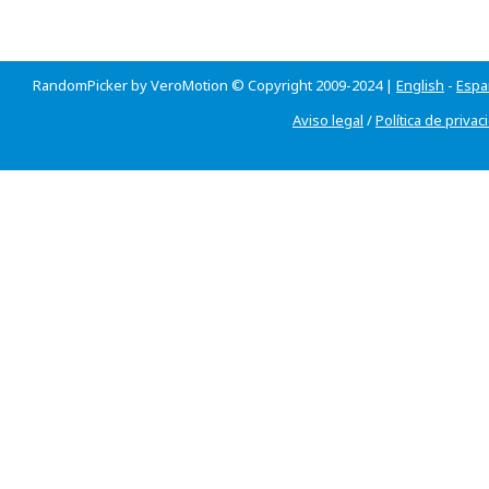
RandomPicker by VeroMotion © Copyright 2009-2024 |
English
-
Espa
Aviso legal
/
Política de privac