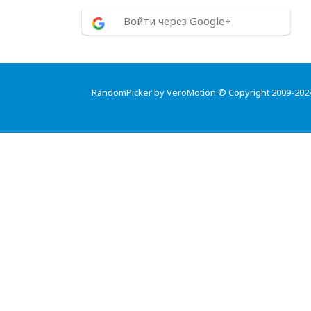
Войти через Google+
RandomPicker by VeroMotion © Copyright 2009-202