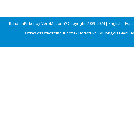
RandomPicker by VeroMotion © Copyright 2009-2024 |
English
-
Espa
Отказ от Ответственности
/
Политика Конфиденциально