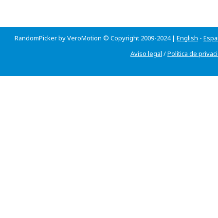
RandomPicker by VeroMotion © Copyright 2009-2024 |
English
-
Espa
Aviso legal
/
Política de privac