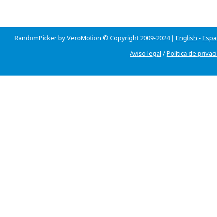
RandomPicker by VeroMotion © Copyright 2009-2024 |
English
-
Espa
Aviso legal
/
Política de privac