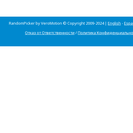
RandomPicker by VeroMotion © Copyright 2009-2024 |
English
-
Espa
Отказ от Ответственности
/
Политика Конфиденциально