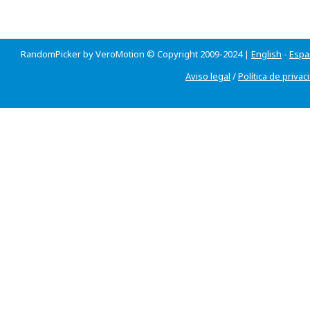
RandomPicker by VeroMotion © Copyright 2009-2024 |
English
-
Espa
Aviso legal
/
Política de privac