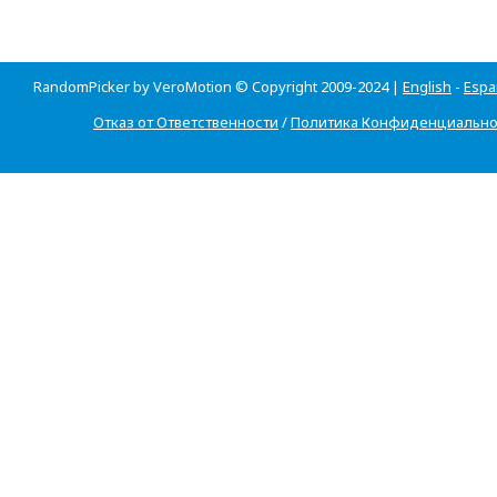
RandomPicker by VeroMotion © Copyright 2009-2024 |
English
-
Espa
Отказ от Ответственности
/
Политика Конфиденциально