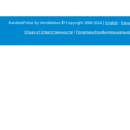
RandomPicker by VeroMotion © Copyright 2009-2024 |
English
-
Espa
Отказ от Ответственности
/
Политика Конфиденциально