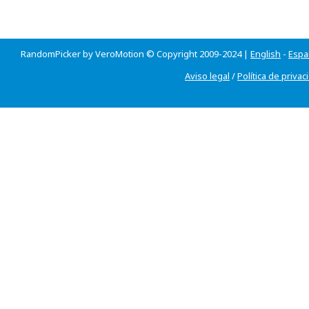
RandomPicker by VeroMotion © Copyright 2009-2024 |
English
-
Espa
Aviso legal
/
Política de privac