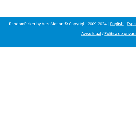
RandomPicker by VeroMotion © Copyright 2009-2024 |
English
-
Espa
Aviso legal
/
Política de privac