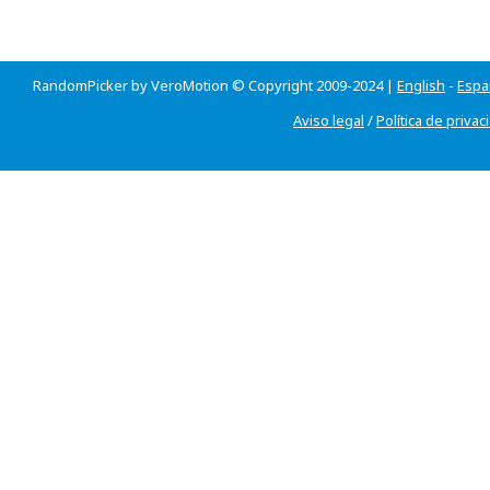
RandomPicker by VeroMotion © Copyright 2009-2024 |
English
-
Espa
Aviso legal
/
Política de privac