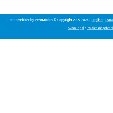
RandomPicker by VeroMotion © Copyright 2009-2024 |
English
-
Espa
Aviso legal
/
Política de privac