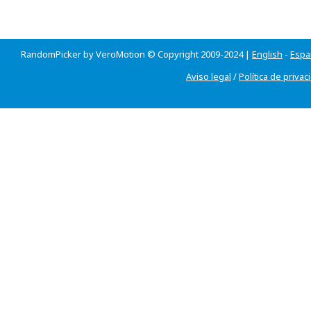
RandomPicker by VeroMotion © Copyright 2009-2024 |
English
-
Espa
Aviso legal
/
Política de privac