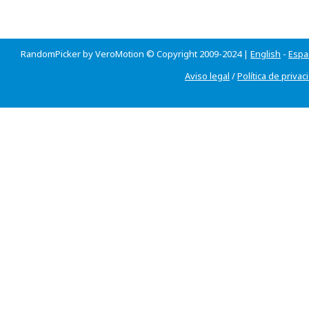
RandomPicker by VeroMotion © Copyright 2009-2024 |
English
-
Espa
Aviso legal
/
Política de privac