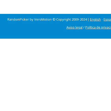
RandomPicker by VeroMotion © Copyright 2009-2024 |
English
-
Espa
Aviso legal
/
Política de privac