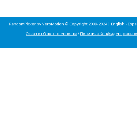
RandomPicker by VeroMotion © Copyright 2009-2024 |
English
-
Espa
Отказ от Ответственности
/
Политика Конфиденциально