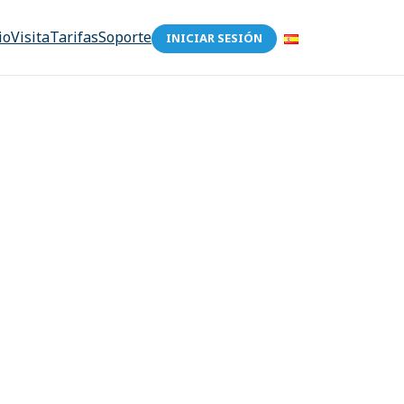
io
Visita
Tarifas
Soporte
INICIAR SESIÓN