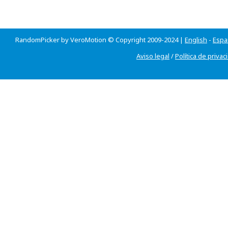
RandomPicker by VeroMotion © Copyright 2009-2024 |
English
-
Espa
Aviso legal
/
Política de privac